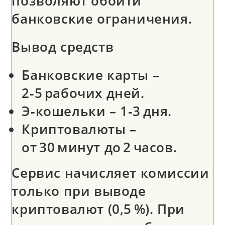
позволяют обойти
банковские ограничения.
Вывод средств
Банковские карты
–
2‑5 рабочих дней.
Э‑кошельки
– 1‑3 дня.
Криптовалюты
–
от 30 минут до 2 часов.
Сервис начисляет комиссии
только при выводе
криптовалют (0,5 %). При