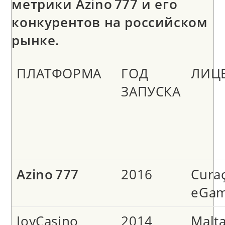
метрики Azino 777 и его
конкурентов на российском
рынке.
ПЛАТФОРМА
ГОД
ЛИЦ
ЗАПУСКА
Azino 777
2016
Cura
eGam
JoyCasino
2014
Malt