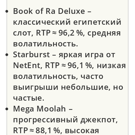
Book of Ra Deluxe
–
классический египетский
слот, RTP ≈ 96,2 %, средняя
волатильность.
Starburst
– яркая игра от
NetEnt, RTP ≈ 96,1 %, низкая
волатильность, часто
выигрыши небольшие, но
частые.
Mega Moolah
–
прогрессивный джекпот,
RTP ≈ 88,1 %, высокая