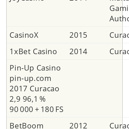
Gami
Autho
CasinoX
2015
Cura
1xBet Casino
2014
Cura
Pin-Up Casino
pin‑up.com
2017 Curacao
2,9 96,1 %
90 000 + 180 FS
BetBoom
2012
Cura