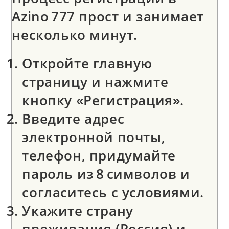
Azino 777 прост и занимает
несколько минут.
Откройте главную
страницу и нажмите
кнопку
«Регистрация»
.
Введите адрес
электронной почты,
телефон, придумайте
пароль из 8 символов и
согласитесь с условиями.
Укажите страну
проживания (Россия) и