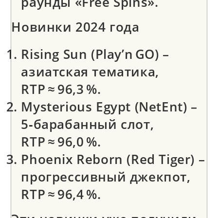
раунды «Free Spins».
Новинки 2024 года
Rising Sun (Play’n GO)
–
азиатская тематика,
RTP ≈ 96,3 %.
Mysterious Egypt (NetEnt)
–
5‑барабанный слот,
RTP ≈ 96,0 %.
Phoenix Reborn (Red Tiger)
–
прогрессивный джекпот,
RTP ≈ 96,4 %.