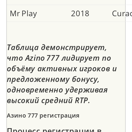
Mr Play
2018
Cura
Таблица демонстрирует,
что Azino 777 лидирует по
объёму активных игроков и
предложенному бонусу,
одновременно удерживая
высокий средний RTP.
Азино 777 регистрация
Процесс регистрации в