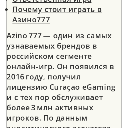
Почему стоит играть в
Азино777
Azino 777 — один из самых
узнаваемых брендов в
российском сегменте
онлайн‑игр. Он появился в
2016 году, получил
лицензию Curaçao eGaming
и с тех пор обслуживает
более 3 млн активных
игроков. По данным
аналитического агентства