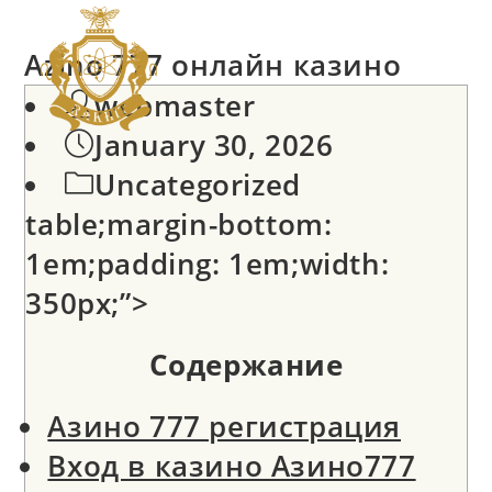
Azino 777 онлайн казино
webmaster
January 30, 2026
Uncategorized
table;margin-bottom:
1em;padding: 1em;width:
350px;”>
Содержание
Азино 777 регистрация
Вход в казино Азино777