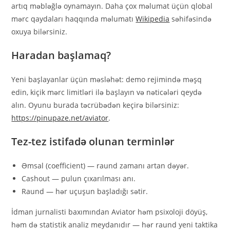
artıq məbləğlə oynamayın. Daha çox məlumat üçün qlobal
mərc qaydaları haqqında məlumatı
Wikipedia
səhifəsində
oxuya bilərsiniz.
Haradan başlamaq?
Yeni başlayanlar üçün məsləhət: demo rejimində məşq
edin, kiçik mərc limitləri ilə başlayın və nəticələri qeydə
alın. Oyunu burada təcrübədən keçirə bilərsiniz:
https://pinupaze.net/aviator
.
Tez-tez istifadə olunan terminlər
Əmsal (coefficient) — raund zamanı artan dəyər.
Cashout — pulun çıxarılması anı.
Raund — hər uçuşun başladığı sətir.
İdman jurnalisti baxımından Aviator həm psixoloji döyüş,
həm də statistik analiz meydanıdır — hər raund yeni taktika