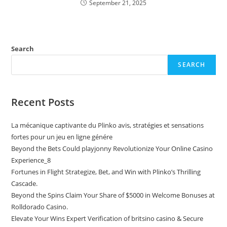
September 21, 2025
Search
SEARCH
Recent Posts
La mécanique captivante du Plinko avis, stratégies et sensations
fortes pour un jeu en ligne génére
Beyond the Bets Could playjonny Revolutionize Your Online Casino
Experience_8
Fortunes in Flight Strategize, Bet, and Win with Plinko’s Thrilling
Cascade.
Beyond the Spins Claim Your Share of $5000 in Welcome Bonuses at
Rolldorado Casino.
Elevate Your Wins Expert Verification of britsino casino & Secure