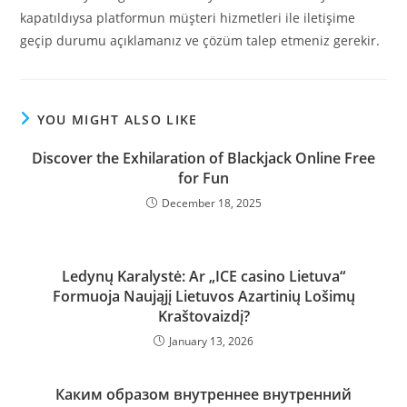
kapatıldıysa platformun müşteri hizmetleri ile iletişime
geçip durumu açıklamanız ve çözüm talep etmeniz gerekir.
YOU MIGHT ALSO LIKE
Discover the Exhilaration of Blackjack Online Free
for Fun
December 18, 2025
Ledynų Karalystė: Ar „ICE casino Lietuva“
Formuoja Naująjį Lietuvos Azartinių Lošimų
Kraštovaizdį?
January 13, 2026
Каким образом внутреннее внутренний