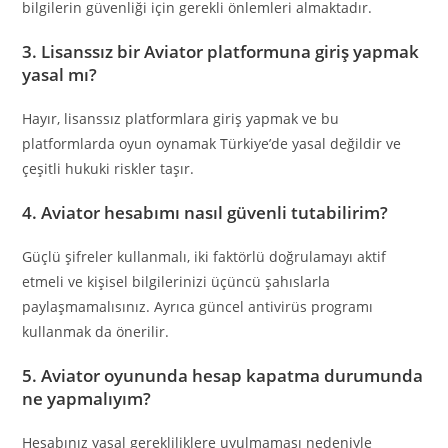
bilgilerin güvenliği için gerekli önlemleri almaktadır.
3. Lisanssız bir Aviator platformuna giriş yapmak
yasal mı?
Hayır, lisanssız platformlara giriş yapmak ve bu
platformlarda oyun oynamak Türkiye’de yasal değildir ve
çeşitli hukuki riskler taşır.
4. Aviator hesabımı nasıl güvenli tutabilirim?
Güçlü şifreler kullanmalı, iki faktörlü doğrulamayı aktif
etmeli ve kişisel bilgilerinizi üçüncü şahıslarla
paylaşmamalısınız. Ayrıca güncel antivirüs programı
kullanmak da önerilir.
5. Aviator oyununda hesap kapatma durumunda
ne yapmalıyım?
Hesabınız yasal gerekliliklere uyulmaması nedeniyle