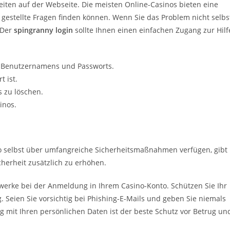
eiten auf der Webseite. Die meisten Online-Casinos bieten eine
ig gestellte Fragen finden können. Wenn Sie das Problem nicht selbs
 Der
spingranny login
sollte Ihnen einen einfachen Zugang zur Hilf
s Benutzernamens und Passworts.
t ist.
s zu löschen.
inos.
 selbst über umfangreiche Sicherheitsmaßnahmen verfügen, gibt
cherheit zusätzlich zu erhöhen.
erke bei der Anmeldung in Ihrem Casino-Konto. Schützen Sie Ihr
 Seien Sie vorsichtig bei Phishing-E-Mails und geben Sie niemals
g mit Ihren persönlichen Daten ist der beste Schutz vor Betrug un