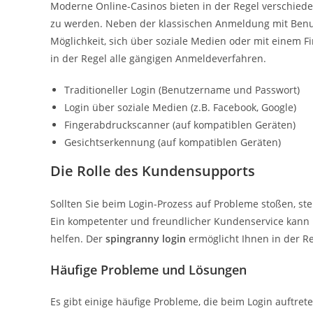
Moderne Online-Casinos bieten in der Regel verschiede
zu werden. Neben der klassischen Anmeldung mit Benut
Möglichkeit, sich über soziale Medien oder mit einem
in der Regel alle gängigen Anmeldeverfahren.
Traditioneller Login (Benutzername und Passwort)
Login über soziale Medien (z.B. Facebook, Google)
Fingerabdruckscanner (auf kompatiblen Geräten)
Gesichtserkennung (auf kompatiblen Geräten)
Die Rolle des Kundensupports
Sollten Sie beim Login-Prozess auf Probleme stoßen, st
Ein kompetenter und freundlicher Kundenservice kann I
helfen. Der
spingranny login
ermöglicht Ihnen in der R
Häufige Probleme und Lösungen
Es gibt einige häufige Probleme, die beim Login auftre