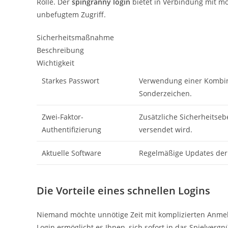
Rolle. Der
spingranny login
bietet in Verbindung mit m
unbefugtem Zugriff.
Sicherheitsmaßnahme
Beschreibung
Wichtigkeit
Starkes Passwort
Verwendung einer Kombin
Sonderzeichen.
Zwei-Faktor-
Zusätzliche Sicherheitse
Authentifizierung
versendet wird.
Aktuelle Software
Regelmäßige Updates der 
Die Vorteile eines schnellen Logins
Niemand möchte unnötige Zeit mit komplizierten Anme
Login ermöglicht es Ihnen, sich sofort in das Spielvergn