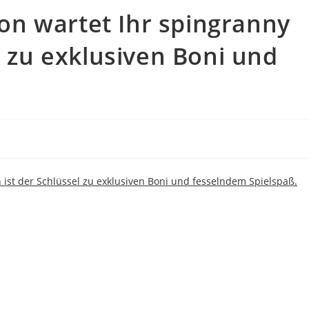
n wartet Ihr spingranny
Our Story
Our Philosophy
Ideas
FuM©
l zu exklusiven Boni und
ist der Schlüssel zu exklusiven Boni und fesselndem Spielspaß.