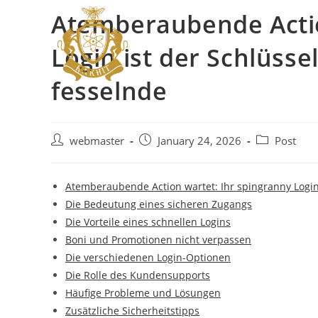
Atemberaubende Actio
Login ist der Schlüsse
fesselnde
webmaster
January 24, 2026
Post
Atemberaubende Action wartet: Ihr spingranny Login 
Die Bedeutung eines sicheren Zugangs
Die Vorteile eines schnellen Logins
Boni und Promotionen nicht verpassen
Die verschiedenen Login-Optionen
Die Rolle des Kundensupports
Häufige Probleme und Lösungen
Zusätzliche Sicherheitstipps