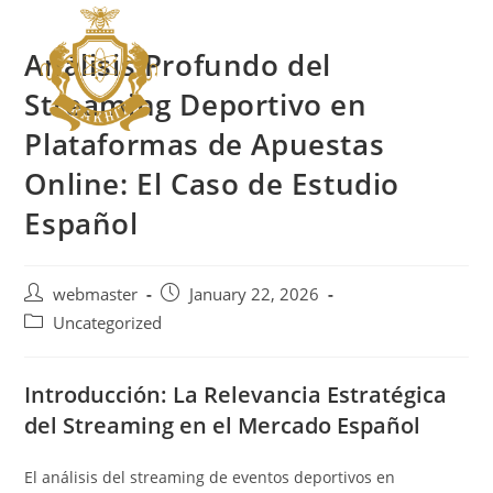
Análisis Profundo del
Streaming Deportivo en
Plataformas de Apuestas
Online: El Caso de Estudio
Español
webmaster
January 22, 2026
Uncategorized
Introducción: La Relevancia Estratégica
del Streaming en el Mercado Español
El análisis del streaming de eventos deportivos en