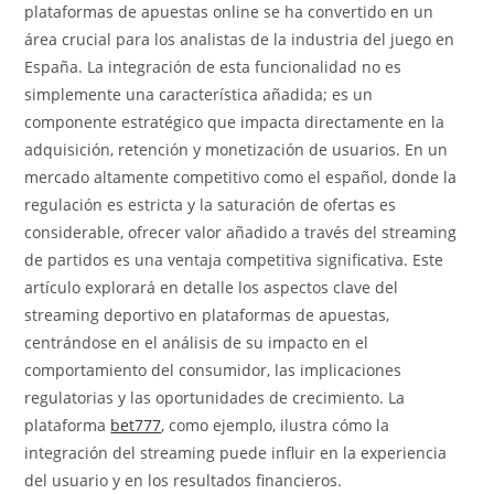
plataformas de apuestas online se ha convertido en un
área crucial para los analistas de la industria del juego en
España. La integración de esta funcionalidad no es
simplemente una característica añadida; es un
componente estratégico que impacta directamente en la
adquisición, retención y monetización de usuarios. En un
mercado altamente competitivo como el español, donde la
regulación es estricta y la saturación de ofertas es
considerable, ofrecer valor añadido a través del streaming
de partidos es una ventaja competitiva significativa. Este
artículo explorará en detalle los aspectos clave del
streaming deportivo en plataformas de apuestas,
centrándose en el análisis de su impacto en el
comportamiento del consumidor, las implicaciones
regulatorias y las oportunidades de crecimiento. La
plataforma
bet777
, como ejemplo, ilustra cómo la
integración del streaming puede influir en la experiencia
del usuario y en los resultados financieros.