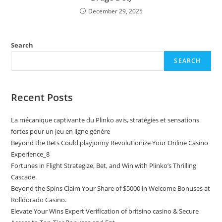
December 29, 2025
Search
SEARCH
Recent Posts
La mécanique captivante du Plinko avis, stratégies et sensations
fortes pour un jeu en ligne génére
Beyond the Bets Could playjonny Revolutionize Your Online Casino
Experience_8
Fortunes in Flight Strategize, Bet, and Win with Plinko’s Thrilling
Cascade.
Beyond the Spins Claim Your Share of $5000 in Welcome Bonuses at
Rolldorado Casino.
Elevate Your Wins Expert Verification of britsino casino & Secure