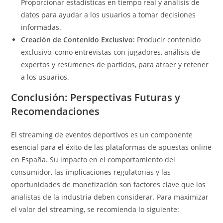
Proporcionar estadísticas en tiempo real y análisis de
datos para ayudar a los usuarios a tomar decisiones
informadas.
Creación de Contenido Exclusivo:
Producir contenido
exclusivo, como entrevistas con jugadores, análisis de
expertos y resúmenes de partidos, para atraer y retener
a los usuarios.
Conclusión: Perspectivas Futuras y
Recomendaciones
El streaming de eventos deportivos es un componente
esencial para el éxito de las plataformas de apuestas online
en España. Su impacto en el comportamiento del
consumidor, las implicaciones regulatorias y las
oportunidades de monetización son factores clave que los
analistas de la industria deben considerar. Para maximizar
el valor del streaming, se recomienda lo siguiente: