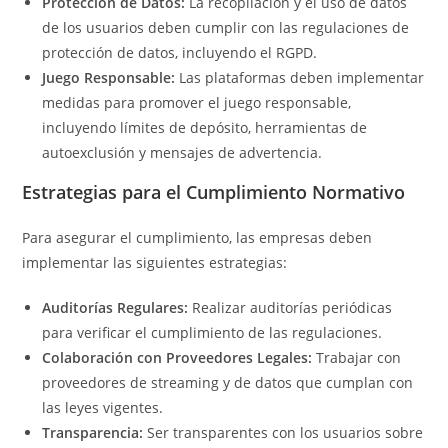
Protección de Datos:
La recopilación y el uso de datos
de los usuarios deben cumplir con las regulaciones de
protección de datos, incluyendo el RGPD.
Juego Responsable:
Las plataformas deben implementar
medidas para promover el juego responsable,
incluyendo límites de depósito, herramientas de
autoexclusión y mensajes de advertencia.
Estrategias para el Cumplimiento Normativo
Para asegurar el cumplimiento, las empresas deben
implementar las siguientes estrategias:
Auditorías Regulares:
Realizar auditorías periódicas
para verificar el cumplimiento de las regulaciones.
Colaboración con Proveedores Legales:
Trabajar con
proveedores de streaming y de datos que cumplan con
las leyes vigentes.
Transparencia:
Ser transparentes con los usuarios sobre