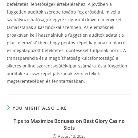
befektetési lehetőségek értékeléséhez. A jövőben a
független auditok szerepe tovább fog erősödni, mivel a
szabályozó hatóságok egyre szigorúbb követelményeket
támasztanak a kaszinókkal szemben. Az elemzőknek
proaktívan kell használniuk a független auditok adatait a
piaci elemzésükben, hogy pontos képet kapjanak a piacról,
és megalapozott befektetési döntéseket tudjanak hozni. A
transzparencia és a megbízhatóság kulcsfontosságú a
sikeres online szerencsejáték-ipar számára, és a független
auditok kulcsszerepet játszanak ezen értékek
megteremtésében és fenntartásában.
YOU MIGHT ALSO LIKE
Tips to Maximize Bonuses on Best Glory Casino
Slots
August 13, 2025