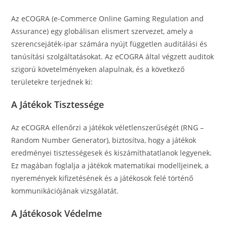
Az eCOGRA (e-Commerce Online Gaming Regulation and
Assurance) egy globálisan elismert szervezet, amely a
szerencsejáték-ipar számára nyújt független auditálási és
tanúsítási szolgáltatásokat. Az eCOGRA által végzett auditok
szigorú követelményeken alapulnak, és a következő
területekre terjednek ki:
A Játékok Tisztessége
Az eCOGRA ellenőrzi a játékok véletlenszerűségét (RNG –
Random Number Generator), biztosítva, hogy a játékok
eredményei tisztességesek és kiszámíthatatlanok legyenek.
Ez magában foglalja a játékok matematikai modelljeinek, a
nyeremények kifizetésének és a játékosok felé történő
kommunikációjának vizsgálatát.
A Játékosok Védelme