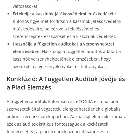
változásokat.
Értékelje a kaszinók játékosvédelmi intézkedéseit:
Különös figyelmet fordítson a kaszinók játékosvédelmi
intézkedéseire, beleértve a felelősségteljes
szerencsejáték-eszközöket és a kiskorúak védelmét.
Használja a független auditokat a versenyhelyzet
elemzésében:
Használja a független auditok adatait a
kaszinók versenyhelyzetének elemzésében, hogy
azonosítsa a versenyelőnyöket és hátrányokat.
Konklúzió: A Független Auditok Jövője és
a Piaci Elemzés
A független auditok, különösen az eCOGRA és a hasonló
szervezetek által végzettek, elengedhetetlenek a globális
online szerencsejáték-iparban. Az iparági elemzők számára
ezek az auditok kritikus fontosságúak a kockázatok
felméréséhez, a piaci trendek azonosításához és a