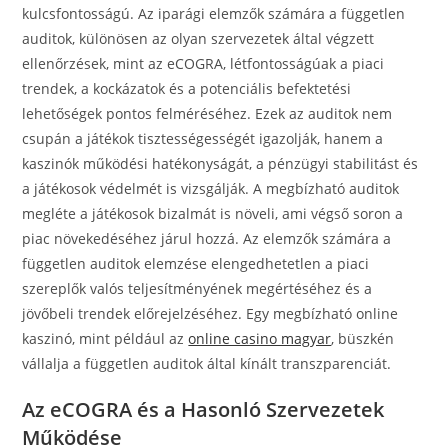
kulcsfontosságú. Az iparági elemzők számára a független
auditok, különösen az olyan szervezetek által végzett
ellenőrzések, mint az eCOGRA, létfontosságúak a piaci
trendek, a kockázatok és a potenciális befektetési
lehetőségek pontos felméréséhez. Ezek az auditok nem
csupán a játékok tisztességességét igazolják, hanem a
kaszinók működési hatékonyságát, a pénzügyi stabilitást és
a játékosok védelmét is vizsgálják. A megbízható auditok
megléte a játékosok bizalmát is növeli, ami végső soron a
piac növekedéséhez járul hozzá. Az elemzők számára a
független auditok elemzése elengedhetetlen a piaci
szereplők valós teljesítményének megértéséhez és a
jövőbeli trendek előrejelzéséhez. Egy megbízható online
kaszinó, mint például az
online casino magyar
, büszkén
vállalja a független auditok által kínált transzparenciát.
Az eCOGRA és a Hasonló Szervezetek
Működése