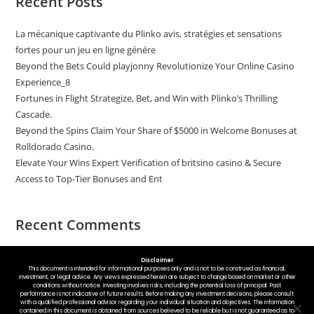
Recent Posts
La mécanique captivante du Plinko avis, stratégies et sensations
fortes pour un jeu en ligne génére
Beyond the Bets Could playjonny Revolutionize Your Online Casino
Experience_8
Fortunes in Flight Strategize, Bet, and Win with Plinko’s Thrilling
Cascade.
Beyond the Spins Claim Your Share of $5000 in Welcome Bonuses at
Rolldorado Casino.
Elevate Your Wins Expert Verification of britsino casino & Secure
Access to Top-Tier Bonuses and Ent
Recent Comments
No comments to show.
Disclaimer
This document is intended for informational purposes only and is not to be construed as financial,
investment, or legal advice. Any views expressed herein are subject to change based on market or other
conditions without notice. Investing involves risks, including the potential loss of principal. Past
performance is not indicative of future results. Before making any investment decisions, please consult
with a qualified professional advisor regarding your individual situation and objectives. The information
contained in this document is obtained from sources believed to be reliable but is not guaranteed as to