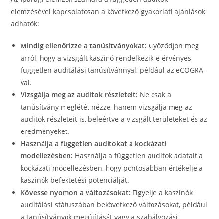
elemzésével kapcsolatosan a következő gyakorlati ajánlások
adhatók:
Mindig ellenőrizze a tanúsítványokat:
Győződjön meg
arról, hogy a vizsgált kaszinó rendelkezik-e érvényes
független auditálási tanúsítvánnyal, például az eCOGRA-
val.
Vizsgálja meg az auditok részleteit:
Ne csak a
tanúsítvány meglétét nézze, hanem vizsgálja meg az
auditok részleteit is, beleértve a vizsgált területeket és az
eredményeket.
Használja a független auditokat a kockázati
modellezésben:
Használja a független auditok adatait a
kockázati modellezésben, hogy pontosabban értékelje a
kaszinók befektetési potenciálját.
Kövesse nyomon a változásokat:
Figyelje a kaszinók
auditálási státuszában bekövetkező változásokat, például
a tanúsítványok megújítását vagy a szabályozási