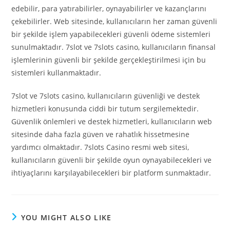
edebilir, para yatırabilirler, oynayabilirler ve kazançlarını
çekebilirler. Web sitesinde, kullanıcıların her zaman güvenli
bir şekilde işlem yapabilecekleri güvenli ödeme sistemleri
sunulmaktadır. 7slot ve 7slots casino, kullanıcıların finansal
işlemlerinin güvenli bir şekilde gerçekleştirilmesi için bu
sistemleri kullanmaktadır.
7slot ve 7slots casino, kullanıcıların güvenliği ve destek
hizmetleri konusunda ciddi bir tutum sergilemektedir.
Güvenlik önlemleri ve destek hizmetleri, kullanıcıların web
sitesinde daha fazla güven ve rahatlık hissetmesine
yardımcı olmaktadır. 7slots Casino resmi web sitesi,
kullanıcıların güvenli bir şekilde oyun oynayabilecekleri ve
ihtiyaçlarını karşılayabilecekleri bir platform sunmaktadır.
YOU MIGHT ALSO LIKE