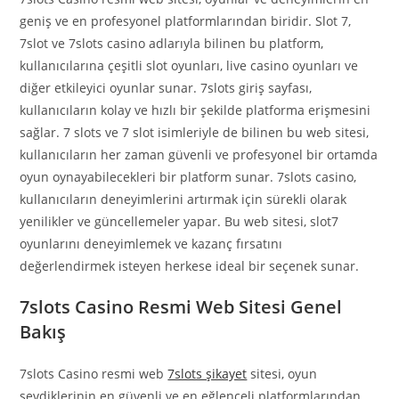
geniş ve en profesyonel platformlarından biridir. Slot 7,
7slot ve 7slots casino adlarıyla bilinen bu platform,
kullanıcılarına çeşitli slot oyunları, live casino oyunları ve
diğer etkileyici oyunlar sunar. 7slots giriş sayfası,
kullanıcıların kolay ve hızlı bir şekilde platforma erişmesini
sağlar. 7 slots ve 7 slot isimleriyle de bilinen bu web sitesi,
kullanıcıların her zaman güvenli ve profesyonel bir ortamda
oyun oynayabilecekleri bir platform sunar. 7slots casino,
kullanıcıların deneyimlerini artırmak için sürekli olarak
yenilikler ve güncellemeler yapar. Bu web sitesi, slot7
oyunlarını deneyimlemek ve kazanç fırsatını
değerlendirmek isteyen herkese ideal bir seçenek sunar.
7slots Casino Resmi Web Sitesi Genel
Bakış
7slots Casino resmi web
7slots şikayet
sitesi, oyun
sevdiklerinin en güvenli ve en eğlenceli platformlarından