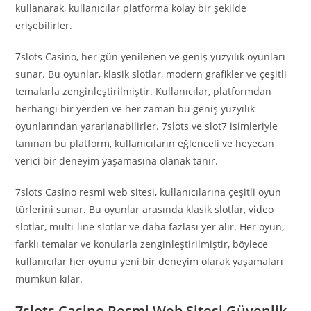
kullanarak, kullanıcılar platforma kolay bir şekilde
erişebilirler.
7slots Casino, her gün yenilenen ve geniş yuzyılık oyunları
sunar. Bu oyunlar, klasik slotlar, modern grafikler ve çeşitli
temalarla zenginleştirilmiştir. Kullanıcılar, platformdan
herhangi bir yerden ve her zaman bu geniş yuzyılık
oyunlarından yararlanabilirler. 7slots ve slot7 isimleriyle
tanınan bu platform, kullanıcıların eğlenceli ve heyecan
verici bir deneyim yaşamasına olanak tanır.
7slots Casino resmi web sitesi, kullanıcılarına çeşitli oyun
türlerini sunar. Bu oyunlar arasında klasik slotlar, video
slotlar, multi-line slotlar ve daha fazlası yer alır. Her oyun,
farklı temalar ve konularla zenginleştirilmiştir, böylece
kullanıcılar her oyunu yeni bir deneyim olarak yaşamaları
mümkün kılar.
7slots Casino Resmi Web Sitesi Güvenlik