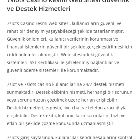
ve Destek Hizmetleri
7slots Casino resmi web sitesi, kullanıcıların güvenli ve
rahat bir deneyim yaşayabileceği şekilde tasarlanmıştır.
Güvenlik önlemleri, kullanıcı verilerinin korunması ve
finansal işlemlerin güvenli bir şekilde gerçekleştirilmesi için
ciddi önlemler alınmıştır. Web sitesindeki güvenlik
sistemleri, SSL sertifikası ile şifrelenmiş bağlantılar ve
güvenli ödeme sistemleri ile korunmaktadır.
7slot ve 7slots casino kullanıcılarına 24/7 destek hizmeti
sunmaktadır. Destek ekibinin hizmeti, herhangi bir sorunun
veya sorununuzun çözülmek üzere her an erişilebilir.
Destek hizmetleri, e-posta, live chat ve telefon aracılığıyla
erişilebilir. Destek ekibi, kullanıcıların sorunlarını hızlı ve
etkin bir şekilde çözme konusunda uzmanlaşmıştır.
7slots giriş sayfasında, kullanıcılar kendi hesaplarını kontrol