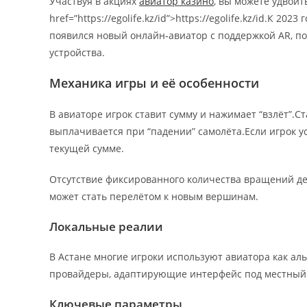
Участвуя в акциях
авиатор казино
, вы можете удвоит
href=”https://egolife.kz/id”>https://egolife.kz/id.К 20
появился новый онлайн‑авиатор с поддержкой AR, п
устройства.
Механика игры и её особенности
В авиаторе игрок ставит сумму и нажимает “взлёт”.С
выплачивается при “падении” самолёта.Если игрок ус
текущей сумме.
Отсутствие фиксированного количества вращений де
может стать перелётом к новым вершинам.
Локальные реалии
В Астане многие игроки используют авиатора как ал
провайдеры, адаптирующие интерфейс под местный 
Ключевые параметры