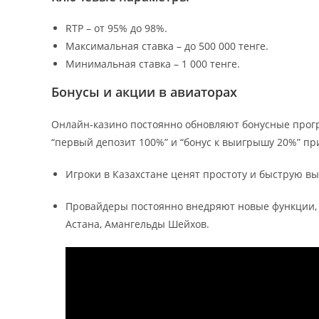
RTP – от 95% до 98%.
Максимальная ставка – до 500 000 тенге.
Минимальная ставка – 1 000 тенге.
Бонусы и акции в авиаторах
Онлайн‑казино постоянно обновляют бонусные прог
“первый депозит 100%” и “бонус к выигрышу 20%” пр
Игроки в Казахстане ценят простоту и быструю в
Провайдеры постоянно внедряют новые функции, 
Астана, Амангельды Шейхов.