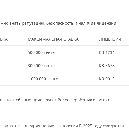
жно знать репутацию, безопасность и наличие лицензий.
ВКА
МАКСИМАЛЬНАЯ СТАВКА
ЛИЦЕНЗИЯ
500 000 тенге
КЗ-1234
300 000 тенге
КЗ-5678
1 000 000 тенге
КЗ-9012
выплат обычно привлекают более серьёзных игроков.
звиваться, внедряя новые технологии.В 2025 году ожидается