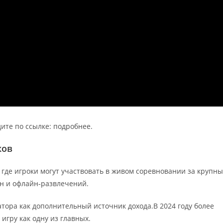
дите по ссылке: подробнее.
ков
 где игроки могут участвовать в живом соревновании за крупн
н и офлайн‑развлечений.
тора как дополнительный источник дохода.В 2024 году более
игру как одну из главных.