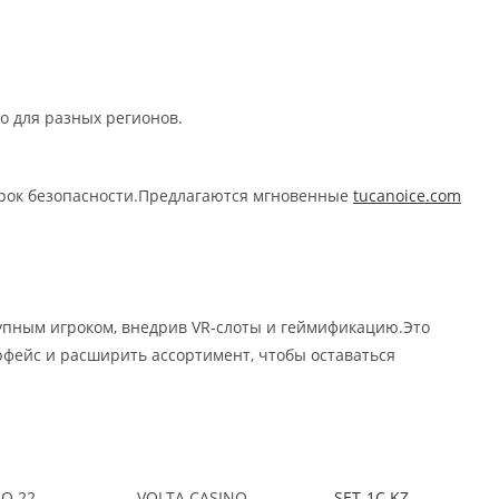
но для разных регионов.
ерок безопасности.Предлагаются мгновенные
tucanoice.com
крупным игроком, внедрив VR‑слоты и геймификацию.Это
рфейс и расширить ассортимент, чтобы оставаться
O 22
VOLTA CASINO
SET‑1C.KZ