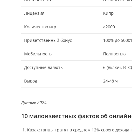
Лицензия
Кипр
Количество игр
>2000
Приветственный бонус
100% до 5000
Мобильность
Полностью
Доступные валюты
6 (включ. BTC)
Вывод
24-48 ч
Данные 2024.
10 малоизвестных фактов об онлайн
Казахстанцы тратят в среднем 12% своего дохода 