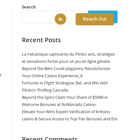
Search
SEARCH
Reach Out
Rakhit Foundation
Recent Posts
La mécanique captivante du Plinko avis, stratégies
et sensations fortes pour un jeu en ligne génére
Beyond the Bets Could playjonny Revolutionize
я
Your Online Casino Experience_8
Fortunes in Flight Strategize, Bet, and Win with
Plinko’s Thrilling Cascade.
Beyond the Spins Claim Your Share of $5000 in
Welcome Bonuses at Rolldorado Casino.
Elevate Your Wins Expert Verification of britsino
casino & Secure Access to Top-Tier Bonuses and Ent
Recent Comments