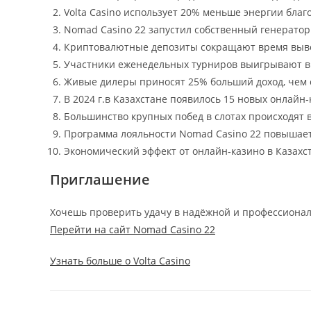
Volta Casino использует 20% меньше энергии бла
Nomad Casino 22 запустил собственный генератор 
Криптовалютные депозиты сокращают время выв
Участники еженедельных турниров выигрывают в 
Живые дилеры приносят 25% больший доход, чем 
В 2024 г.в Казахстане появилось 15 новых онлайн‑
Большинство крупных побед в слотах происходят 
Программа лояльности Nomad Casino 22 повышает
Экономический эффект от онлайн‑казино в Казахст
Приглашение
Хочешь проверить удачу в надёжной и профессионал
Перейти на сайт Nomad Casino 22
Узнать больше о Volta Casino