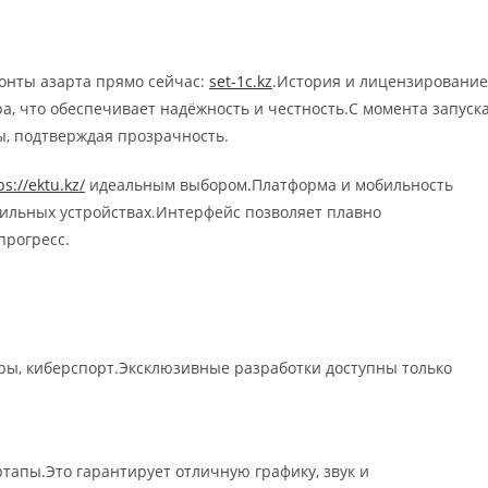
зонты азарта прямо сейчас:
set-1c.kz
.История и лицензирование
ра, что обеспечивает надёжность и честность.С момента запуск
ы, подтверждая прозрачность.
ps://ektu.kz/
идеальным выбором.Платформа и мобильность
обильных устройствах.Интерфейс позволяет плавно
прогресс.
еры, киберспорт.Эксклюзивные разработки доступны только
ртапы.Это гарантирует отличную графику, звук и