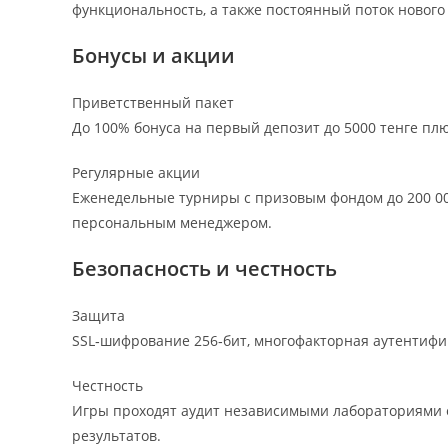
функциональность, а также постоянный поток нового
Бонусы и акции
Приветственный пакет
До 100% бонуса на первый депозит до 5000 тенге пл
Регулярные акции
Еженедельные турниры с призовым фондом до 200 000
персональным менеджером.
Безопасность и честность
Защита
SSL‑шифрование 256‑бит, многофакторная аутентифи
Честность
Игры проходят аудит независимыми лабораториями e
результатов.