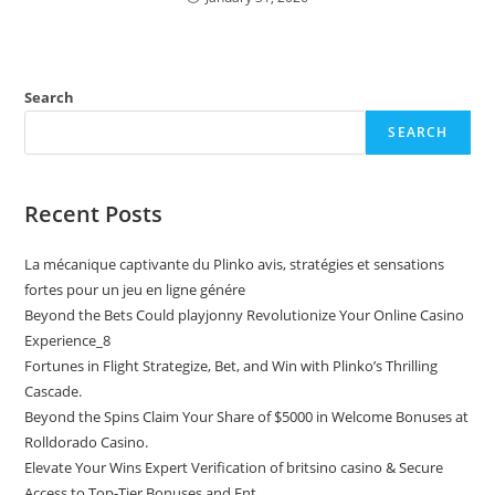
Search
SEARCH
Recent Posts
La mécanique captivante du Plinko avis, stratégies et sensations
fortes pour un jeu en ligne génére
Beyond the Bets Could playjonny Revolutionize Your Online Casino
Experience_8
Fortunes in Flight Strategize, Bet, and Win with Plinko’s Thrilling
Cascade.
Beyond the Spins Claim Your Share of $5000 in Welcome Bonuses at
Rolldorado Casino.
Elevate Your Wins Expert Verification of britsino casino & Secure
Access to Top-Tier Bonuses and Ent