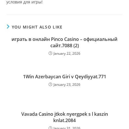
условия для игры!
YOU MIGHT ALSO LIKE
играть в онлайн Pinco Casino – официальный
сайт.7088 (2)
January 22, 2026
1Win Azerbaycan Giri v Qeydiyyat.771
January 23, 2026
Vavada Casino jtkok nyergpek s l kaszin
knlat.2084
January 31, 2026