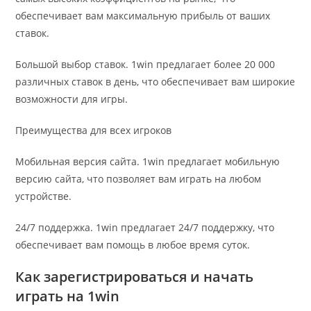
обеспечивает вам максимальную прибыль от ваших
ставок.
Большой выбор ставок. 1win предлагает более 20 000
различных ставок в день, что обеспечивает вам широкие
возможности для игры.
Преимущества для всех игроков
Мобильная версия сайта. 1win предлагает мобильную
версию сайта, что позволяет вам играть на любом
устройстве.
24/7 поддержка. 1win предлагает 24/7 поддержку, что
обеспечивает вам помощь в любое время суток.
Как зарегистрироваться и начать
играть на 1win