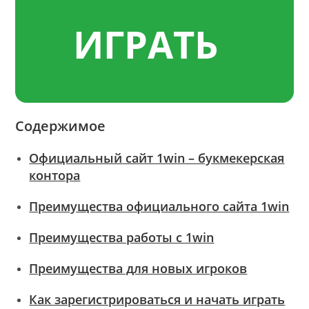
ИГРАТЬ
Содержимое
Официальный сайт 1win – букмекерская
контора
Преимущества официального сайта 1win
Преимущества работы с 1win
Преимущества для новых игроков
Как зарегистрироваться и начать играть