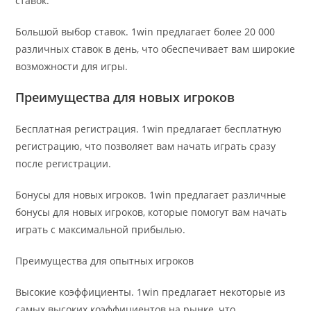
ставок.
Большой выбор ставок. 1win предлагает более 20 000
различных ставок в день, что обеспечивает вам широкие
возможности для игры.
Преимущества для новых игроков
Бесплатная регистрация. 1win предлагает бесплатную
регистрацию, что позволяет вам начать играть сразу
после регистрации.
Бонусы для новых игроков. 1win предлагает различные
бонусы для новых игроков, которые помогут вам начать
играть с максимальной прибылью.
Преимущества для опытных игроков
Высокие коэффициенты. 1win предлагает некоторые из
самых высоких коэффициентов на рынке, что