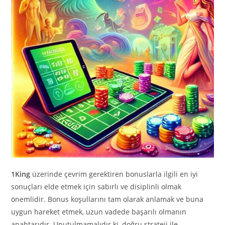
1King
üzerinde çevrim gerektiren bonuslarla ilgili en iyi
sonuçları elde etmek için sabırlı ve disiplinli olmak
önemlidir. Bonus koşullarını tam olarak anlamak ve buna
uygun hareket etmek, uzun vadede başarılı olmanın
anahtarıdır. Unutulmamalıdır ki, doğru strateji ile