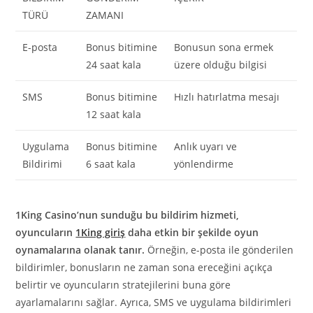
TÜRÜ
ZAMANI
E-posta
Bonus bitimine
Bonusun sona ermek
24 saat kala
üzere olduğu bilgisi
SMS
Bonus bitimine
Hızlı hatırlatma mesajı
12 saat kala
Uygulama
Bonus bitimine
Anlık uyarı ve
Bildirimi
6 saat kala
yönlendirme
1King Casino’nun sunduğu bu bildirim hizmeti,
oyuncuların
1King giriş
daha etkin bir şekilde oyun
oynamalarına olanak tanır.
Örneğin, e-posta ile gönderilen
bildirimler, bonusların ne zaman sona ereceğini açıkça
belirtir ve oyuncuların stratejilerini buna göre
ayarlamalarını sağlar. Ayrıca, SMS ve uygulama bildirimleri