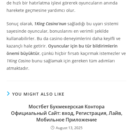
de hızlı bir hatırlatma işlevi görerek oyuncuların anında
harekete geçmesine yardımcı olur.
Sonuç olarak,
1King Casino’nun
sağladığı bu uyarı sistemi
sayesinde oyuncular, bonuslarını en verimli şekilde
kullanabilirler. Bu da casino deneyimlerini daha keyifli ve
kazançlı hale getirir.
Oyuncular için bu tür bildirimlerin
önemi büyüktür
, çünkü hiçbir fırsatı kaçırmak istemezler ve
1King Casino
bunu sağlamak için gereken tüm adımları
atmaktadır.
YOU MIGHT ALSO LIKE
Мостбет Букмекерская Контора
Официальный Сайт: вход, Регистрация, Лайв,
Мобильное Приложение
August 13, 2025