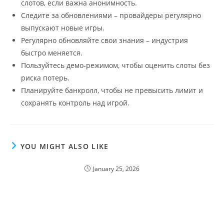
слотов, если важна анонимность.
Следите за обновлениями – провайдеры регулярно
выпускают новые игры.
Регулярно обновляйте свои знания – индустрия
быстро меняется.
Пользуйтесь демо‑режимом, чтобы оценить слоты без
риска потерь.
Планируйте банкролл, чтобы не превысить лимит и
сохранять контроль над игрой.
YOU MIGHT ALSO LIKE
January 25, 2026