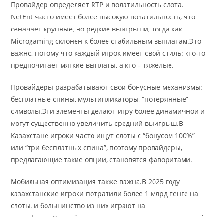
Провайдер определяет RTP и волатильность слота.
NetEnt часто имеет более высокую волатильность, что
означает крупные, но редкие выигрыши, тогда как
Microgaming склонен к более стабильным выплатам.Это
важно, потому что каждый игрок имеет свой стиль: кто-то
предпочитает мягкие выплаты, а кто – тяжёлые.
Провайдеры разрабатывают свои бонусные механизмы:
бесплатные спины, мультипликаторы, “потерянные”
символы.Эти элементы делают игру более динамичной и
могут существенно увеличить средний выигрыш.В
Казахстане игроки часто ищут слоты с “бонусом 100%”
или “три бесплатных спина”, поэтому провайдеры,
предлагающие такие опции, становятся фаворитами.
Мобильная оптимизация также важна.В 2025 году
казахстанские игроки потратили более 1 млрд тенге на
слоты, и большинство из них играют на