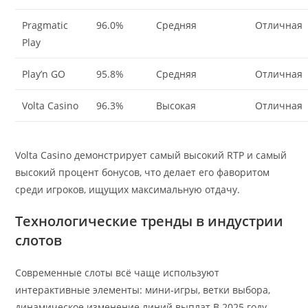
Pragmatic
96.0%
Средняя
Отличная
Play
Play’n GO
95.8%
Средняя
Отличная
Volta Casino
96.3%
Высокая
Отличная
Volta Casino демонстрирует самый высокий RTP и самый
высокий процент бонусов, что делает его фаворитом
среди игроков, ищущих максимальную отдачу.
Технологические тренды в индустрии
слотов
Современные слоты всё чаще используют
интерактивные элементы: мини‑игры, ветки выбора,
динамическое изменение линий выплат.В 2025 году