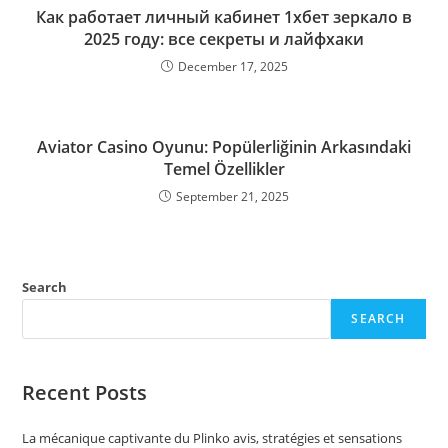
Как работает личный кабинет 1хбет зеркало в
2025 году: все секреты и лайфхаки
December 17, 2025
Aviator Casino Oyunu: Popülerliğinin Arkasındaki
Temel Özellikler
September 21, 2025
Search
SEARCH
Recent Posts
La mécanique captivante du Plinko avis, stratégies et sensations