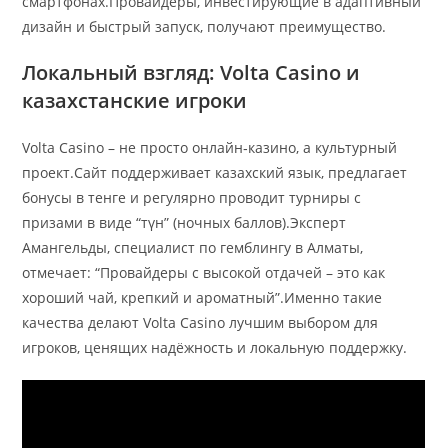
смартфонах.Провайдеры, инвестирующие в адаптивный
дизайн и быстрый запуск, получают преимущество.
Локальный взгляд: Volta Casino и
казахстанские игроки
Volta Casino – не просто онлайн‑казино, а культурный
проект.Сайт поддерживает казахский язык, предлагает
бонусы в тенге и регулярно проводит турниры с
призами в виде “түн” (ночных баллов).Эксперт
Амангельды, специалист по гемблингу в Алматы,
отмечает: “Провайдеры с высокой отдачей – это как
хороший чай, крепкий и ароматный”.Именно такие
качества делают Volta Casino лучшим выбором для
игроков, ценящих надёжность и локальную поддержку.