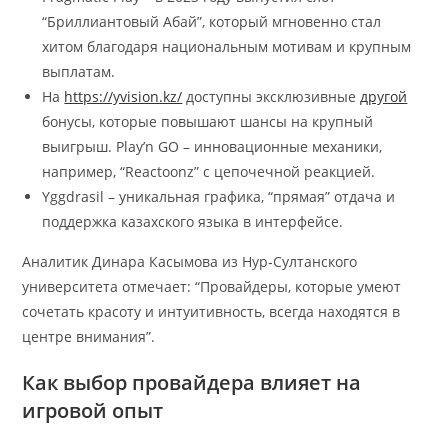
“Бриллиантовый Абай”, который мгновенно стал
хитом благодаря национальным мотивам и крупным
выплатам.
На
https://yvision.kz/
доступны эксклюзивные
другой
бонусы, которые повышают шансы на крупный
выигрыш. Play’n GO – инновационные механики,
например, “Reactoonz” с цепочечной реакцией.
Yggdrasil – уникальная графика, “прямая” отдача и
поддержка казахского языка в интерфейсе.
Аналитик Динара Касымова из Нур‑Султанского
университета отмечает: “Провайдеры, которые умеют
сочетать красоту и интуитивность, всегда находятся в
центре внимания”.
Как выбор провайдера влияет на
игровой опыт